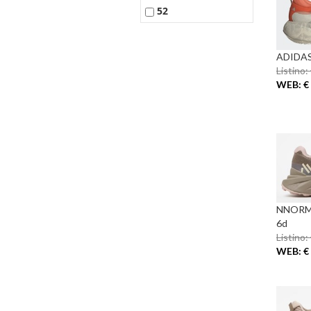
52
ADIDAS
Listino:
WEB: € 
NNORMA
6d
Listino:
WEB: € 