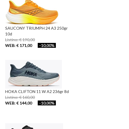
SAUCONY TRIUMPH 24 A3 250gr
10d
Listino: € 190,00
WEB: € 171,00
-10,00%
HOKA CLIFTON 11 W A2 236gr 8d
Listino: € 160,00
WEB: € 144,00
-10,00%