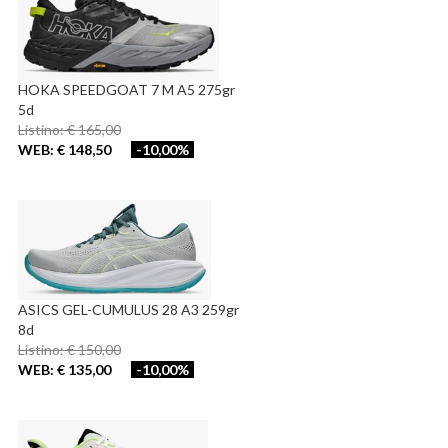
HOKA SPEEDGOAT 7 M A5 275gr
5d
Listino: € 165,00
WEB: € 148,50
-10,00%
ASICS GEL-CUMULUS 28 A3 259gr
8d
Listino: € 150,00
WEB: € 135,00
-10,00%