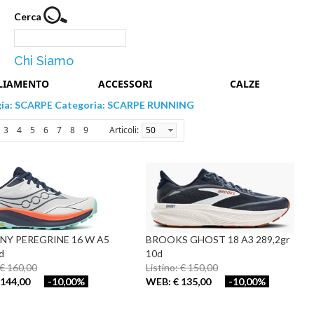
Cerca
Chi Siamo
LIAMENTO
ACCESSORI
CALZE
gia: SCARPE Categoria: SCARPE RUNNING
Articoli:
50
3
4
5
6
7
8
9
Y PEREGRINE 16 W A5
BROOKS GHOST 18 A3 289,2gr
d
10d
 € 160,00
Listino: € 150,00
144,00
-10,00%
WEB: € 135,00
-10,00%