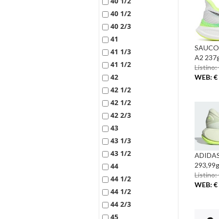
40 1/2
40 1/2
40 2/3
41
SAUCO
41 1/3
A2 237g
41 1/2
Listino:
42
WEB: € 
42 1/2
42 1/2
42 2/3
43
43 1/3
43 1/2
ADIDAS
293,99g
44
Listino:
44 1/2
WEB: € 
44 1/2
44 2/3
45