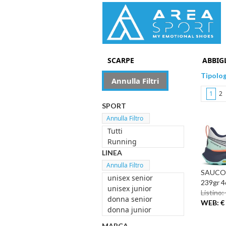
SCARPE
ABBIG
Tipolo
Annulla Filtri
1
2
SPORT
Tutti
Running
LINEA
SAUCON
unisex senior
239gr 4
unisex junior
Listino:
donna senior
WEB: € 
donna junior
MARCA