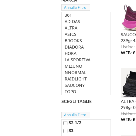
361
ADIDAS
ALTRA
ASICS
SAUCON
BROOKS
239gr 4
DIADORA
Listino:
WEB: € 
HOKA
LA SPORTIVA
MIZUNO
NNORMAL
RAIDLIGHT
SAUCONY
TOPO
SCEGLI TAGLIE
ALTRA 
298gr 0
Listino:
WEB: € 
32 1/2
33