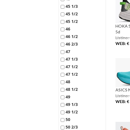
45 1/3
45 1/2
45 1/2
HOKA S
46
5d
46 1/2
Listino:
WEB: € 
46 2/3
47
47 1/3
47 1/2
47 1/2
48
48 1/2
ASICS 
Listino:
49
WEB: € 
49 1/3
49 1/2
50
50 2/3