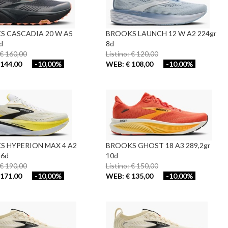
 CASCADIA 20 W A5
BROOKS LAUNCH 12 W A2 224gr
d
8d
 € 160,00
Listino: € 120,00
144,00
-10,00%
WEB: € 108,00
-10,00%
 HYPERION MAX 4 A2
BROOKS GHOST 18 A3 289,2gr
 6d
10d
 € 190,00
Listino: € 150,00
171,00
-10,00%
WEB: € 135,00
-10,00%