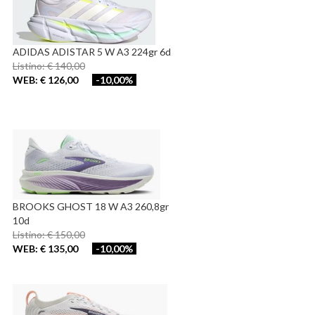
ADIDAS ADISTAR 5 W A3 224gr 6d
Listino: € 140,00
WEB: € 126,00
-10,00%
BROOKS GHOST 18 W A3 260,8gr
10d
Listino: € 150,00
WEB: € 135,00
-10,00%