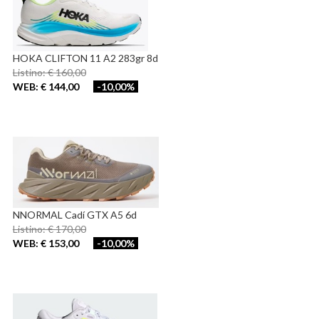
HOKA CLIFTON 11 A2 283gr 8d
Listino: € 160,00
WEB: € 144,00
-10,00%
NNORMAL Cadí GTX A5 6d
Listino: € 170,00
WEB: € 153,00
-10,00%