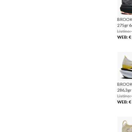
BROOKS
275gr 6
Listino:
WEB: € 
BROOKS
286,3gr
Listino:
WEB: € 