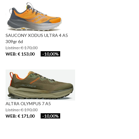
SAUCONY XODUS ULTRA 4 A5
309gr 6d
Listino: € 170,00
WEB: € 153,00
-10,00%
ALTRA OLYMPUS 7 A5
Listino: € 190,00
WEB: € 171,00
-10,00%