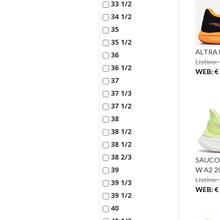
33 1/2
34 1/2
35
35 1/2
ALTRA 
36
Listino:
36 1/2
WEB: € 
37
37 1/3
37 1/2
38
38 1/2
38 1/2
38 2/3
SAUCO
39
W A2 2
Listino:
39 1/3
WEB: € 
39 1/2
40