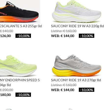
ESCALANTE 5 A3 255gr 0d
SAUCONY RIDE 19 W A3 220g 8d
 € 140,00
Listino: € 160,00
126,00
-10,00%
WEB: € 144,00
-10,00%
NY ENDORPHIN SPEED 5
SAUCONY RIDE 19 A3 270gr 8d
04gr 8d
Listino: € 160,00
 € 200,00
WEB: € 144,00
-10,00%
180,00
-10,00%