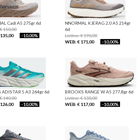
L Cadí A5 275gr 6d
NNORMAL KJERAG 2.0 A5 214gr
 € 150,00
6d
135,00
-10,00%
Listino: € 190,00
WEB: € 171,00
-10,00%
 ADISTAR 5 A3 264gr 6d
BROOKS RANGE W A5 277,8gr 6d
 € 140,00
Listino: € 130,00
126,00
-10,00%
WEB: € 117,00
-10,00%