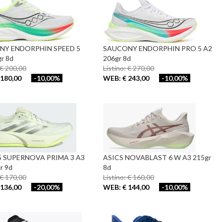
NY ENDORPHIN SPEED 5
SAUCONY ENDORPHIN PRO 5 A2
r 8d
206gr 8d
 € 200,00
Listino: € 270,00
180,00
-10,00%
WEB: € 243,00
-10,00%
 SUPERNOVA PRIMA 3 A3
ASICS NOVABLAST 6 W A3 215gr
r 9d
8d
 € 170,00
Listino: € 160,00
136,00
-20,00%
WEB: € 144,00
-10,00%