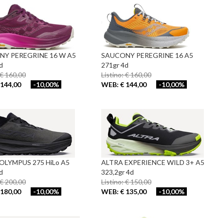
Y PEREGRINE 16 W A5
SAUCONY PEREGRINE 16 A5
d
271gr 4d
 € 160,00
Listino: € 160,00
144,00
-10,00%
WEB: € 144,00
-10,00%
OLYMPUS 275 HiLo A5
ALTRA EXPERIENCE WILD 3+ A5
d
323,2gr 4d
 € 200,00
Listino: € 150,00
180,00
-10,00%
WEB: € 135,00
-10,00%