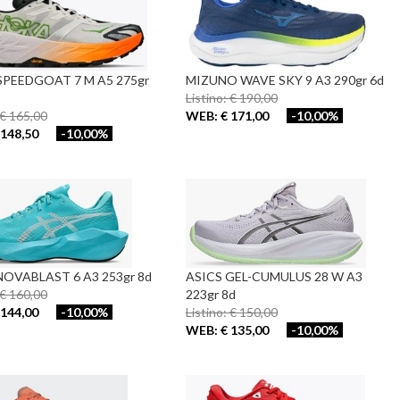
PEEDGOAT 7 M A5 275gr
MIZUNO WAVE SKY 9 A3 290gr 6d
Listino: € 190,00
 € 165,00
WEB: € 171,00
-10,00%
148,50
-10,00%
NOVABLAST 6 A3 253gr 8d
ASICS GEL-CUMULUS 28 W A3
 € 160,00
223gr 8d
144,00
-10,00%
Listino: € 150,00
WEB: € 135,00
-10,00%