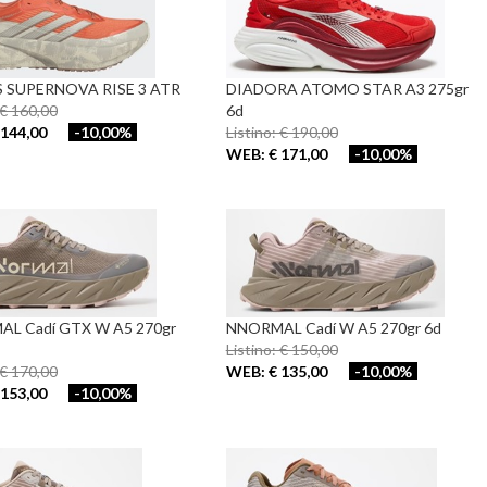
 SUPERNOVA RISE 3 ATR
DIADORA ATOMO STAR A3 275gr
 € 160,00
6d
144,00
-10,00%
Listino: € 190,00
WEB: € 171,00
-10,00%
L Cadí GTX W A5 270gr
NNORMAL Cadí W A5 270gr 6d
Listino: € 150,00
 € 170,00
WEB: € 135,00
-10,00%
153,00
-10,00%