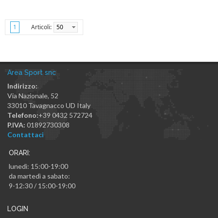
Articoli:
50
1
Area Sport snc
Indirizzo:
Via Nazionale, 52
33010
Tavagnacco
UD
Italy
Telefono:
+39 0432 572724
P.IVA:
01892730308
Contattaci
ORARI:
lunedì: 15:00-19:00
da martedì a sabato:
9-12:30 / 15:00-19:00
LOGIN