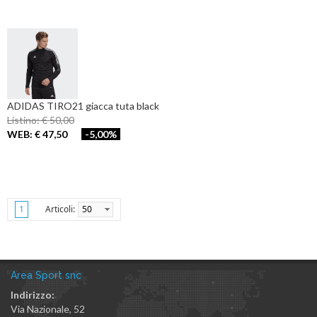
ADIDAS TIRO21 giacca tuta black
Listino: € 50,00
WEB: € 47,50
-5,00%
Articoli:
50
1
Area Sport snc
Indirizzo:
Via Nazionale, 52