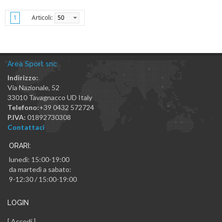
Articoli:
50
1
Area Sport snc
Indirizzo:
Via Nazionale, 52
33010
Tavagnacco
UD
Italy
Telefono:
+39 0432 572724
P.IVA:
01892730308
Contattaci
ORARI:
lunedì: 15:00-19:00
da martedì a sabato:
9-12:30 / 15:00-19:00
LOGIN
[
Accedi
]