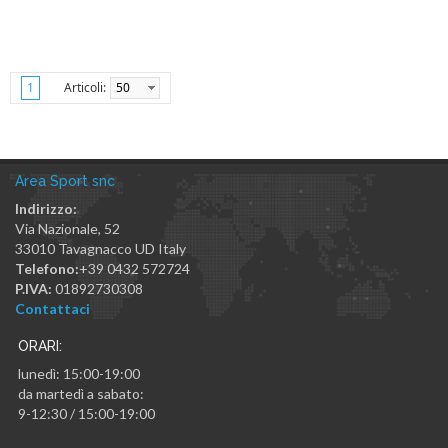
Articoli:
50
1
Area Sport snc
Indirizzo:
Via Nazionale, 52
33010
Tavagnacco
UD
Italy
Telefono:
+39 0432 572724
P.IVA:
01892730308
Contattaci
ORARI:
lunedì: 15:00-19:00
da martedì a sabato:
9-12:30 / 15:00-19:00